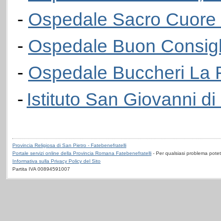
-
Ospedale Sacro Cuore 
-
Ospedale Buon Consigli
-
Ospedale Buccheri La 
-
Istituto San Giovanni d
Provincia Religiosa di San Pietro - Fatebenefratelli
Portale servizi online della Provincia Romana Fatebenefratelli
- Per qualsiasi problema potet
Informativa sulla Privacy Policy del Sito
Partita IVA 00894591007