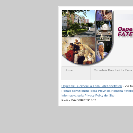
Home
Ospedale Buccheri La Ferla
Ospedale Buccheri La Ferla Fatebenefratelli
- Via M
Portale servizi online della Provincia Romana Fatebe
Informativa sulla Privacy Policy del Sito
Partita IVA 00894591007