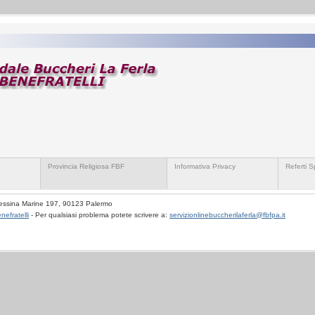
Provincia Religiosa FBF
Informativa Privacy
Referti Sp
essina Marine 197, 90123 Palermo
nefratelli
- Per qualsiasi problema potete scrivere a:
servizionlinebuccherilaferla@fbfpa.it