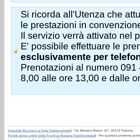
Si ricorda all'Utenza che at
le prestazioni in convenzion
Il servizio verrà attivato nel
E' possibile effettuare le pr
esclusivamente per telefo
Prenotazioni al numero 091 4
8,00 alle ore 13,00 e dalle o
Ospedale Buccheri La Ferla Fatebenefratelli
- Via Messina Marine 197, 90123 Palermo
Portale servizi online della Provincia Romana Fatebenefratelli
- Per qualsiasi problema potet