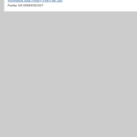
Informativa sulla Privacy Policy del Sito
Partita IVA 00894591007