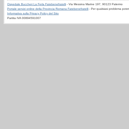
Ospedale Buccheri La Ferla Fatebenefratelli
- Via Messina Marine 197, 90123 Palermo
Portale servizi online della Provincia Romana Fatebenefratelli
- Per qualsiasi problema potet
Informativa sulla Privacy Policy del Sito
Partita IVA 00894591007