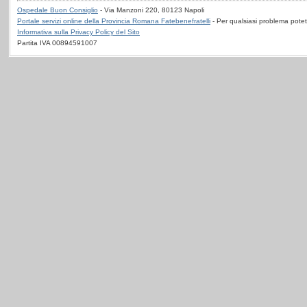
Ospedale Buon Consiglio
- Via Manzoni 220, 80123 Napoli
Portale servizi online della Provincia Romana Fatebenefratelli
- Per qualsiasi problema potet
Informativa sulla Privacy Policy del Sito
Partita IVA 00894591007