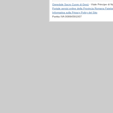
Ospedale Sacro Cuore di Gesù
- Viale Principe di 
Portale servizi online della Provincia Romana Fatebe
Informativa sulla Privacy Policy del Sito
Partita IVA 00894591007