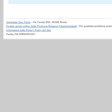
Ospedale San Pietro
- Via Cassia 600, 00189 Roma
Portale servizi online della Provincia Romana Fatebenefratelli
- Per qualsiasi problema potet
Informativa sulla Privacy Policy del Sito
Partita IVA 00894591007